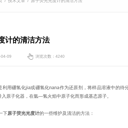
页
/
技术文章
/ 原子荧光光度计的清洁方法
度计的清洁方法
04-09
浏览次数：4240
是利用硼氢化jia或硼氢化nana作为还原剂，将样品溶液中的
导入原子化器，在氩—氢火焰中原子化而形成基态原子。
一下
原子荧光光度计
的一些维护及清洁的方法：