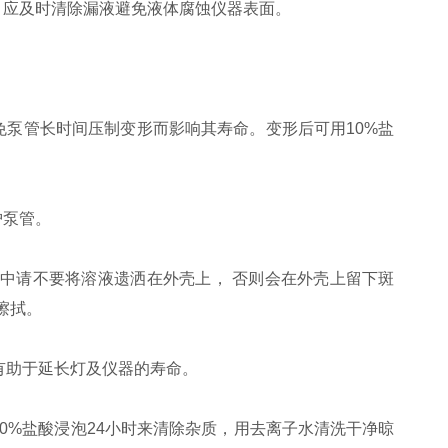
，应及时清除漏液避免液体腐蚀仪器表面。
免泵管长时间压制变形而影响其寿命。变形后可用10%盐
护泵管。
程中请不要将溶液遗洒在外壳上， 否则会在外壳上留下斑
擦拭。
，有助于延长灯及仪器的寿命。
0%盐酸浸泡24小时来清除杂质，用去离子水清洗干净晾