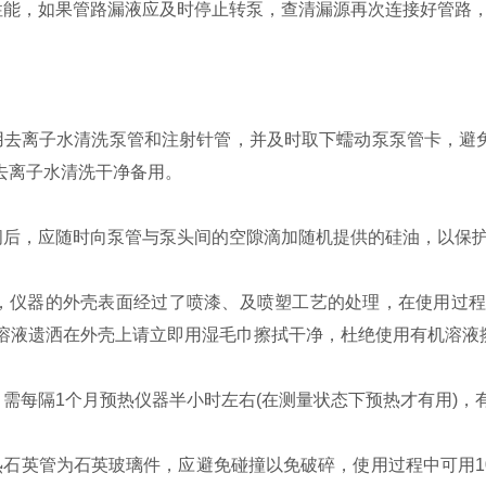
闭性能，如果管路漏液应及时停止转泵，查清漏源再次连接好管路
。
，用去离子水清洗泵管和注射针管，并及时取下蠕动泵泵管卡，避
去离子水清洗干净备用。
时间后，应随时向泵管与泵头间的空隙滴加随机提供的硅油，以保
洁 ，仪器的外壳表面经过了喷漆、及喷塑工艺的处理，在使用过
将溶液遗洒在外壳上请立即用湿毛巾擦拭干净，杜绝使用有机溶液
，需每隔1个月预热仪器半小时左右(在测量状态下预热才有用)
热石英管为石英玻璃件，应避免碰撞以免破碎，使用过程中可用1