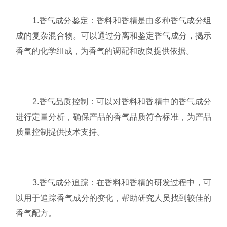
1.香气成分鉴定：香料和香精是由多种香气成分组
成的复杂混合物。可以通过分离和鉴定香气成分，揭示
香气的化学组成，为香气的调配和改良提供依据。
2.香气品质控制：可以对香料和香精中的香气成分
进行定量分析，确保产品的香气品质符合标准，为产品
质量控制提供技术支持。
3.香气成分追踪：在香料和香精的研发过程中，可
以用于追踪香气成分的变化，帮助研究人员找到较佳的
香气配方。