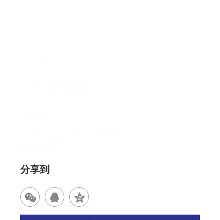
上一篇
【A500塞曼原子吸收分光光度计应用案例】—— 金矿
石中金元素含量的测定
下一篇
【A500塞曼原子吸收分光光度计应用案例】甲醇中钠元
素含量的测定
分享到