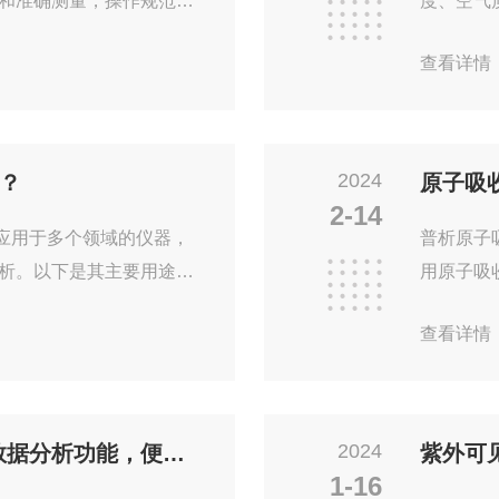
和准确测量，操作规范和
度、空气
首先要确保仪器放置在稳
度。一、
查看详情
源的干扰。使用前，应仔
的需求，
能和操作方法。在测量过
等，并考
的波长、光程和测量模
择：选择
匀性，避免气泡和杂质的
C、单片
2024
？
原子吸
和样品池，避免残留物对
执行器选
2-14
.
调、加湿器
泛应用于多个领域的仪器，
普析原子
析。以下是其主要用途的
用原子吸
仪可以准确地测定各种材料
在科学研
查看详情
壤、矿渣，还是陶瓷、玻
高精度分
中的元素进行定性和定量分
体现在以
地质、矿物、石油、化工等
素，具有
产过程中，X射线荧光光谱
统，可以
2024
普析紫外可见分光光度计配备数据分析功能，便于结果处理和解读
紫外可
格成分，从而确保产品的
性：具有
1-16