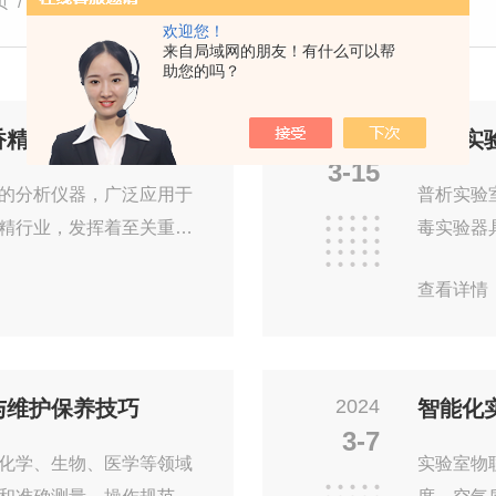
页
/ 技术文章
欢迎您！
来自局域网的朋友！有什么可以帮
助您的吗？
2024
香精行业的应用
普析实
3-15
的分析仪器，广泛应用于
普析实验
精行业，发挥着至关重要
毒实验器
提供了*的技术支持。一、
以下技术
查看详情
用于分析混合物中的各组
洗液产生
于识别化合物的结构。将这
面和内部
中化合物的分离、鉴定和
器具上的
.香气成分鉴定：香料和香
热风，将
2024
与维护保养技巧
智能化
。可以通过分离和鉴定香
清洗消毒
3-7
便、节省人
化学、生物、医学等领域
实验室物