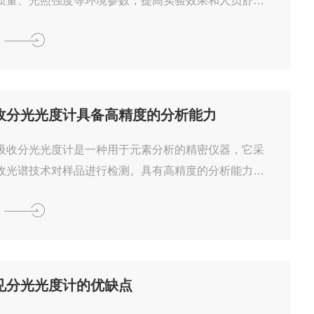
质量、光照强度等环境参数，提高实验效果和人员舒适
设计1.硬件设计（1）传感器选择：根据实验室环境监测
选择温湿度传感器、空气质量传感器、光照强度传感器
虑传感器的精度、稳定性、寿命等因素。（2）控制器选
具有数据处理、控制输出、通信功能的控制器，如PL
机等，并考虑其性能、兼容性、可扩展性等因素。（3）
收分光光度计具备高精度的分析能力
择：根据控制器的控制输出，选择相应的执行器，如空
、空气净化器、...
吸收分光光度计是一种用于元素分析的精密仪器，它采
收光谱技术对样品进行检测。具有高精度的分析能力，
究、药物分析、环境监测等领域发挥着重要作用。一、
析能力普析原子吸收分光光度计的高精度分析能力主要
下几个方面：1.高灵敏度：可以检测到极低浓度的元
很高的灵敏度。2.高分辨率：设备采用高性能的分光系
精确地分离不同波长的光，提高分析准确性。3.高稳定
见分光光度计的优缺点
良好的稳定性，可以保证长时间测量结果的一致性。4.