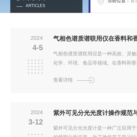
当前位置：
首
ARTICLES
2024
气相色谱质谱联用仪在香料和
4-5
气相色谱质谱联用仪是一种高效、灵敏
化学、环境、食品等领域。在香料和香
的作用，为香气成分的鉴定和品质控制
查看详情
气相色谱质谱联用仪是一种分离技术，
分。质谱（MS）是一种检测技术，用
两种技术结合在一起，实现对复杂样品
定量。二、在香料和香精行业的应用1
2024
紫外可见分光光度计操作规范
精是由多种香气成分组成的复杂混合物
3-12
气成分，揭示香气的化学组成...
紫外可见分光光度计是一种广泛应用于