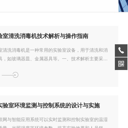
验室清洗消毒机技术解析与操作指南
室清洗消毒机是一种常用的实验室设备，用于清洗和消
具，如玻璃器皿、金属器具等。一、技术解析主要采用
：1.超声波清洗技术：利用高频声波产生的振荡，使清
气泡，气泡破裂时产生的冲击力可以清洗实验器具的表
。2.蒸汽消毒技术：利用蒸汽的高温和高压，杀灭实验
微生物，达到消毒的效果。3.热风干燥技术：利用高温
实验器具上的水分蒸发，达到干燥的效果。普析实验室
实验室环境监测与控制系统的设计与实施
机的主要优点包括清洗效果好、消毒效果可靠、操作简
力等。二、操作指...
联网与智能应用系统可以实时监测和控制实验室的温湿