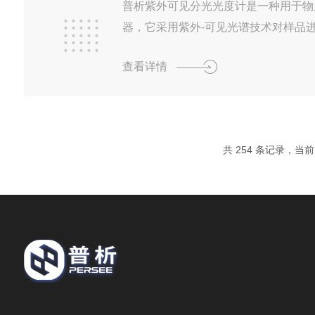
质量。例如，在钢铁、水...
普析紫外可见分光光度计是一种用于物
器，它采用紫外-可见光谱技术对样品
物分析、环境监测等领域发挥着重要作
查看详情
析紫外可见分光光度计的数据分析功能
面：1.数据处理：设备可以自动处理
积分、微分、平滑、切线等数学处理方
以根据光谱数据进行物质的定性定量分
共 254 条记录，当前 1
度计算等。3.模型建立：用户可以根
的数据建立自己的分析模型，...