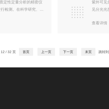
多元素分析
质定性定量分析的精密仪
紫外可见
进行检测。在科学研究、药
见分光光
用。一、数据分析功能普
外和拉曼
查看详情
主要体现在以下几个方
外可见分
测量得到的光谱数据，包括
质。准确
法。2.定性定量分析：可
用于定量
析，如吸收系数计算、浓
单，易于
2 / 32 页
首页
上一页
下一页
末页
跳转到
据实际需求，利用设备提供
高，对于
本高：紫