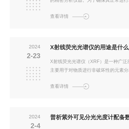
的精密分析仪器。为了确保其正常运行
维护保养技巧至关重要。在操作方面，
查看详情
定、无尘的环境中，并远离磁场和强光
细阅读仪器说明书，熟悉各个部件的功
程中，需根据待测样品的特性选择合适
式。同时，要注意保持样品的清洁和均
2024
X射线荧光光谱仪的用途是什么
干扰。测量结束后，应及时清洗比色皿
2-23
后续测量造成影响。在维护保养方面，..
X射线荧光光谱仪（XRF）是一种广
主要用于对物质进行非破坏性的元素分
详细介绍：元素分析：X射线荧光光谱
查看详情
中的元素含量。无论是金属、矿石、土
璃、涂料、塑料等，XRF都可以对其
析。这种分析能力使得XRF在冶金、
领域具有广泛的应用。质量控制：在生
2024
仪可用于检测材料中的有害元素或不合
2-4