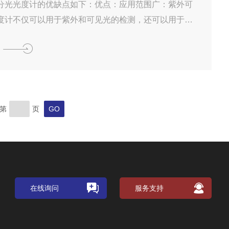
：可以同时分析多...
分光光度计的优缺点如下：优点：应用范围广：紫外可
度计不仅可以用于紫外和可见光的检测，还可以用于红
光谱的测量，因此具有广泛的应用范围。灵敏度高：紫
光光度计的检测限通常较低，能够检测到较低浓度的物
度高：紫外可见分光光度计的测量结果相对准确，可以
分析。操作简便：紫外可见分光光度计的操作相对简
掌握。缺点：价格昂贵：紫外可见分光光度计的价格较
第
页
一些小型实验室或研究机构来说可能难以承受。维护成
外可见分光光度计需要定期进...
在线询问
服务支持