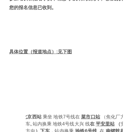
您的报名信息已收到。
具体位置（报道地点）
:见下图
乘车路线：
1.
北京西站
乘坐
地铁
7
号线
在
菜市口
站
（焦化厂方向
车
,
站内换乘
地铁
4
号线大兴
线
在
平安里
站
（
安河
方向
）
下车
，
站内换乘
地铁
6
号线
,
在
南锣鼓巷
站