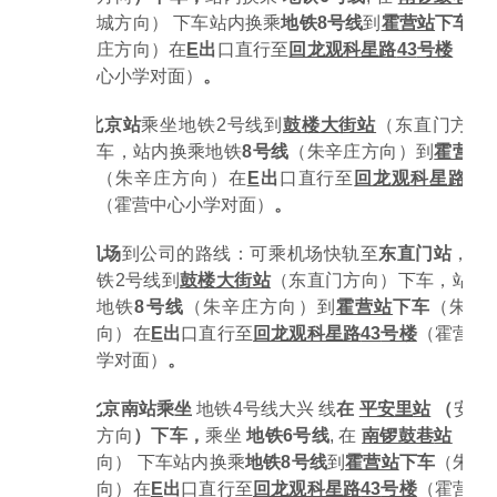
城方向）
下车
站内换乘
地铁
8号线
到
霍营站
下车
（
庄方向）在
E
出
口
直行至
回龙观科星路
43
号楼
（霍
心小学对面
）
。
2.
北京站
乘坐地铁
2号线到
鼓楼大街站
（东直门方向
车，站内换乘地铁
8号线
（朱辛庄方向）
到
霍营站
（朱辛庄方向）在
E
出
口
直行至
回龙观科星路
43
（霍营中心小学对面
）
。
3.
机场
到公司的路线：可乘机场快轨至
东直门站
，换
铁
2号线到
鼓楼大街站
（东直门方向）下车，站内
地铁
8号线
（朱辛庄方向）
到
霍营站
下车
（朱辛
向）在
E
出
口
直行至
回龙观科星路
43
号楼
（霍营中
学对面
）
。
4.
北京南站
乘坐
地铁
4
号线大兴
线
在
平安里
站
（
安河
方向
）
下车
，
乘坐
地铁
6
号线
,
在
南锣鼓巷
站
（潞
向）
下车
站内换乘
地铁
8号线
到
霍营站
下车
（朱辛
向）在
E
出
口
直行至
回龙观科星路
43
号楼
（霍营中