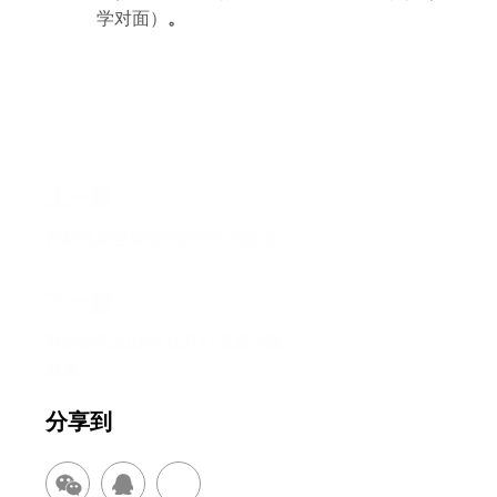
学对面
）
。
上一篇
普析气相色谱仪在应用中的注意事项
下一篇
普析公司2018年12月17日原子吸收仪器使用及维护培训
邀请
分享到