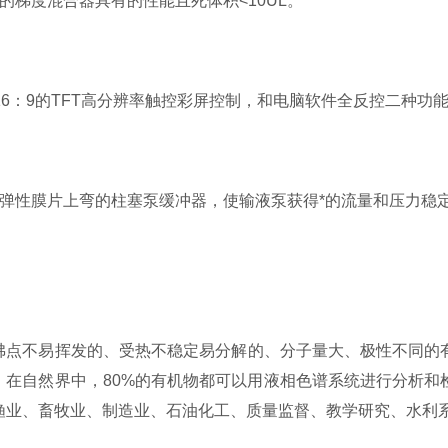
梯度混合器具有的性能且死体积<10UL。
6：9的TFT高分辨率触控彩屏控制，和电脑软件全反控二种功
性膜片上弯的柱塞泵缓冲器，使输液泵获得*的流量和压力稳
不易挥发的、受热不稳定易分解的、分子量大、极性不同的有
。在自然界中，80%的有机物都可以用液相色谱系统进行分析和
渔业、畜牧业、制造业、石油化工、质量监督、教学研究、水利