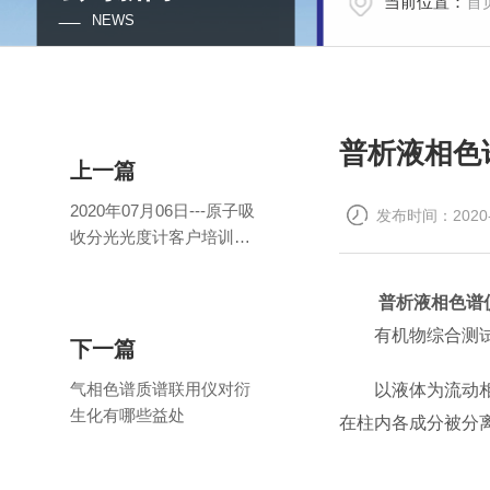
当前位置：
首
NEWS
普析液相色
上一篇
2020年07月06日---原子吸
发布时间：2020-
收分光光度计客户培训班
通知
普析液相色谱
有机物综合测试仪
下一篇
气相色谱质谱联用仪对衍
以液体为流动相，
生化有哪些益处
在柱内各成分被分