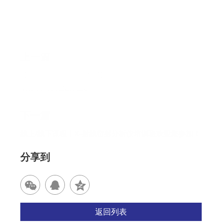
上一篇
【年中实验装备大放“价”】京东618盛典开启 普析仪器
助你省出实验新高度！
下一篇
线上/线下课程丨X-射线衍射分析仪培训班欢迎您参加！
分享到
返回列表