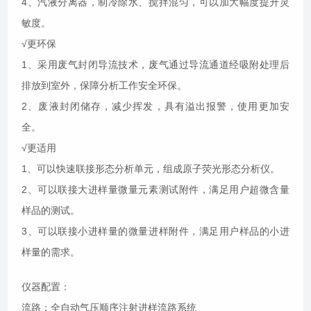
4、汽液分离器，制冷除水、搅拌混匀，
可以加大幅度提升
灵
敏度。
√更环保
1、采用废气封闭导流技术，废气通过导流通道经吸附处理后
排放到室外，保障分析工作安全环保
。
2、废液封闭储存，减少挥发，具有溢出报警，使用更加安
全。
√更适用
1、可以快速联接形态分析单元，组成原子荧光形态分析仪
。
2、可以联接大进样量微量元素测试附件，满足用户超微含量
样品的测试
。
3、可以联接小进样量的微量进样附件，满足用户样品的小进
样量的需求。
仪器配置
：
流路：全自动气压顺序注射进样流路系统