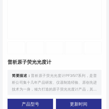
联系我们
普析原子荧光光度计
简要描述：
普析原子荧光光度计PF3/5/7系列，是普
析公司集十几年产品研发、仪器制造经验、原创先进
技术为一身，倾力打造的原子荧光光度计产品，其中
PF7系列产品获得2014年第二届检验检测技术与装备
博览会“食品检测仪器性能竞赛"金奖，产品采用气源
产品型号
更新时间