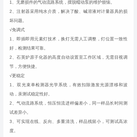
1、无磨损件的气动流路系统，摆脱蠕动泵的维护烦恼
。
2、注射器采用纯水介质，解决了酸、碱溶液对计量器具的损
坏问题
。
√免调式
1、即插即用元素灯技术，换灯无需人工调整，灯位
置一致性
好，检
测结果可靠
。
2、石英炉原子化器
的高度
自动设置
至
工作区域，无需目视调
节，方便
快捷
。
√更稳定
1、双光束单检测器光学系统，有效扣除激发光源漂移和波
动，汞测试稳定性
好。
2、气动流路系统，恒压恒流进样偏差小，同一样品长时间测
试
差异小。
3、可实现在线、反向、多重清洗，样品残留小，可测试高
浓
度
。