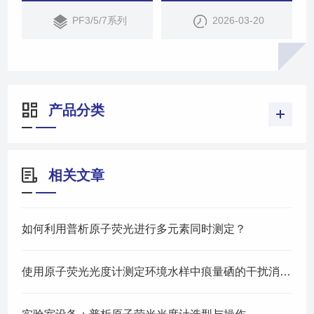
顺序流动注射技术、双光束光学结构和信息化样品管
PF3/5/7系列
2026-03-20
理系统，解决了蠕动泵耐用性差的痼疾，改善超痕量
分析仪器长期稳定性不好的问题，开启了无蠕动泵维
护、双光束校准。
产品分类
相关文章
如何利用普析原子荧光进行多元素同时测定？
使用原子荧光光度计测定环境水样中痕量硒的干扰消除与预还原方法