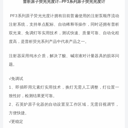
普析原子荧光光度计
--PF3系列原子荧光光度计
PF3系列原子荧光光度计拥有目前普遍使用的注射泵顺序流动
注射系统，支持单点配标、自动稀释等操作，同时还拥有普析
双光束、免调灯等
实用
技术，测试快速、质量可靠、自动化程
度高，是普析荧光
系列
产品中
代表产品
之一。
注射器采用纯水介质，解决了酸、碱溶液对计量器具的损坏问
题
。
√免调试
1
、即插即用元素灯
实用
技术，换灯无需人工调整，灯位置
一
致性好
，检测结果更可靠
。
2
、石英炉原子化器
的
自动设置
至
工作区域，无需目视调节，
方便
快捷
。
√更稳定