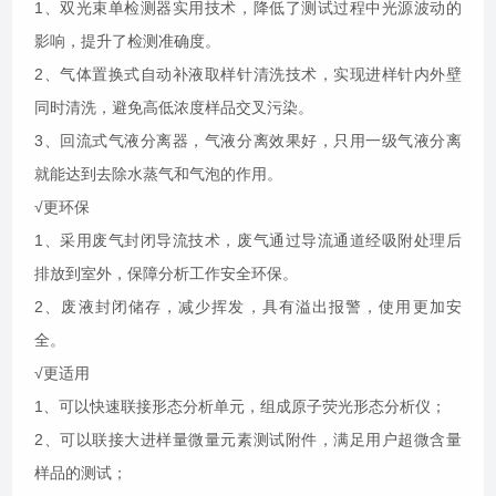
1、双
光束单检测器实用技术，降低了测试过程中光源波动的
影响，提升了检测准确度。
2、气体置换式自动补液取样针清洗技术，实现进样针内外壁
同时清洗，避免高低浓度样品交叉污染
。
3、回流式气液分离器
，
气液分离效果好，只用一级气液分离
就能达到去除水蒸气和气泡的作用。
√更环保
1、采用废气封闭导流技术，废气通过导流通道经吸附处理后
排放到室外，保障分析工作安全环保
。
2、废液封闭储存，减少挥发，具有溢出报警，使用更加安
全。
√更适用
1、可以快速联接形态分析单元，组成原子荧光形态分析仪；
2、可以联接大进样量微量元素测试附件，满足用户超微含量
样品的测试；