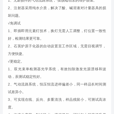
1、无磨损件的气动流路系统，*摆脱蠕动泵的维护烦恼
。
2、注射器采用纯水介质，解决了酸、碱溶液对计量器具的损
坏问题
。
√免调试
1、即插即用元素灯技术，换灯无需人工调整，灯位置
一致性
好
，检测结果更可靠
。
2、石英炉原子化器
的
自动设置
至
工作区域，无需目视调节，
方便
快捷
。
√更稳定
。
1、双光束单检测器光学系统，有效扣除激发光源漂移和波
动，汞测试稳定性
好。
2、气动流路系统，恒压恒流进样偏差小，同一样品长时间测
试
差异小。
3、可实现在线、反向、多重清洗，样品残留小，可测试高
浓
度
。