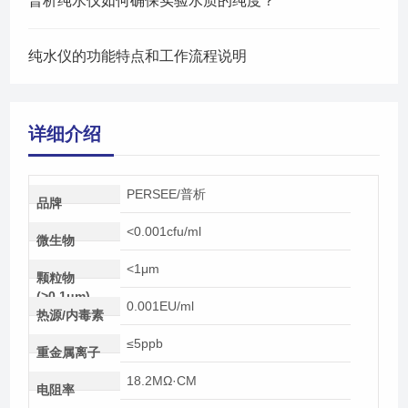
普析纯水仪如何确保实验水质的纯度？
纯水仪的功能特点和工作流程说明
详细介绍
PERSEE/普析
品牌
<0.001cfu/ml
微生物
<1μm
颗粒物
(>0.1μm)
0.001EU/ml
热源/内毒素
≤5ppb
重金属离子
18.2MΩ·CM
电阻率