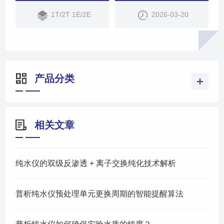
普析拥有仪器种类齐全的中心实验室，对不同类别的
1T/2T 1E/2E
2026-03-20
分析方法的用水要求具有准确的理解，积累了丰富的
制水、用水经验，并实现在各种纯化水设备的制造
中，使生产的每一台纯水设备都得到了相应的专业保
障。
产品分类
相关文章
纯水仪的双级反渗透 + 离子交换纯化技术解析
普析纯水仪预处理单元更换周期的智能提醒算法