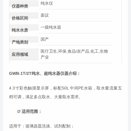
纯水仪
仪器种类
面议
价格区间
一级纯水器
纯水水质
国产
产地类别
医疗卫生,环保,食品/农产品,化工,生物
应用领域
产业
GWB-1T/2T纯水、超纯水器
仪器介绍：
4.3寸彩色触摸显示屏，标配50L 中间PE水箱，取水量流量五
档可调，满足多点取水、大量取水需求。
Ø
适用范围：
适用于：玻璃器皿洗涤、试剂配制；