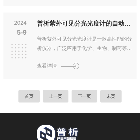
内的吸光度值。3.自动定量：通过预设的标
准曲线，仪器可以自动对样品进行定量分
析，大大提高分析速度。...
2024
普析紫外可见分光光度计的自动化操作与数据处理能力
5-9
普析紫外可见分光光度计是一款高性能的分
析仪器，广泛应用于化学、生物、制药等领
域。它通过测量物质对紫外和可见光的吸收
查看详情
程度，来分析和鉴定物质的性质和组成。
一、自动化操作主要体现在以下几个方面：
1.自动校准：仪器可以自动进行波长校准和
光度校准，确保测量结果的准确性和稳定
首页
上一页
下一页
末页
性。2.自动扫描：用户只需设定起始和终止
波长，仪器便会自动进行扫描，测量整个波
长范围内的吸光度值。3.自动定量：通过预
设的标准曲线，仪器可以自动对样品进行定