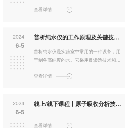
污染物监测等领域发挥着重要的作用。一、
查看详情
水质监测水质监测是环境监测的重要内容之
一。可用于检测水体中的多种有机物和无机
物。通过对水体中污染物的定量分析，可以
2024
评估水质状况，及时发现污染源，为水环境
普析纯水仪的工作原理及关键技术解析
6-5
治理提供科学依据。二、大气污染物监测大
普析纯水仪是实验室中常用的一种设备，用
气污染物对人类健康和生态环境造成严重影
于制备高纯度的水。它采用反渗透技术和离
响。可应用于大气中挥发性有机物（VOC
子交换技术，去除水中的杂质和离子，从而
s）、半挥发性有机物（SVOCs）和多环芳
查看详情
获得符合实验室要求的纯净水。一、工作原
烃（PAHs）等污染物的监测。通过对大气
理普析纯水仪的工作原理主要包括预处理、
污染物的实时监测和分...
反渗透和离子交换三个步骤。1.预处理：原
2024
水首先经过砂滤器、活性炭过滤器等预处理
线上/线下课程丨原子吸收分析技术培训班欢迎您参加！
6-5
装置，去除水中的悬浮物、胶体颗粒和余氯
等杂质，降低水的浊度和污染指数。2.反渗
查看详情