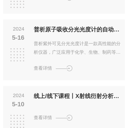
透：经过预处理的水进入反渗透系统，通过
半透膜的选择透过性，将水中的无机盐、重
金属离子等杂质截留在膜的一侧，而纯净水
则透过膜进入另一侧。...
2024
普析原子吸收分光光度计的自动化控制与数据处理能力
5-16
普析紫外可见分光光度计是一款高性能的分
析仪器，广泛应用于化学、生物、制药等领
域。它通过测量物质对紫外和可见光的吸收
查看详情
程度，来分析和鉴定物质的性质和组成。
一、自动化操作普析紫外可见分光光度计的
自动化操作主要体现在以下几个方面：1.自
2024
动校准：仪器可以自动进行波长校准和光度
线上/线下课程丨X射线衍射分析检测技术培训班欢迎您参加！
5-10
校准，确保测量结果的准确性和稳定性。2.
自动扫描：用户只需设定起始和终止波长，
查看详情
仪器便会自动进行扫描，测量整个波长范围