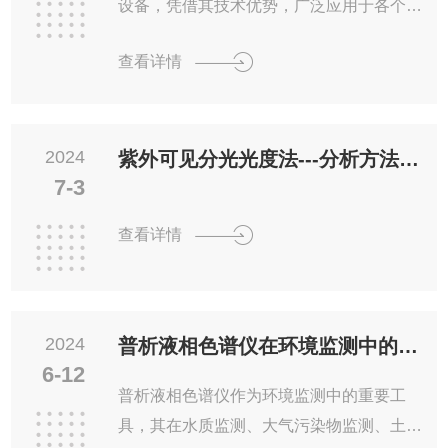
设备，凭借其技术优势，广泛应用于各个领
联系我们
域，为科研工作者提供了更加便捷、高效的
查看详情
实验环境。一、技术优势高效清洗：采用高
压喷射技术，结合优化的清洗路径设计，能
够实现对实验室器皿、器具的快速、清洗。
2024
同时，配备多种清洗模式，满足不同清洗需
紫外可见分光光度法---分析方法建立与使用线上直播课
7-3
求。智能控制：该设备采用微电脑控制系
统，实现智能化操作。用户可根据实际需求
查看详情
设置清洗时间、温度、浓度等参数，实现精
准控制。此外，设备还具有自动报警功能，
确保清洗过程的安全可靠。节能环保：采用
节能型电机和环保型清洗剂，...
2024
普析液相色谱仪在环境监测中的应用及其重要性
6-12
普析液相色谱仪作为环境监测中的重要工
具，其在水质监测、大气污染物监测、土壤