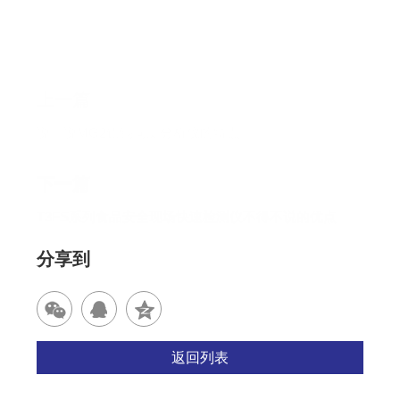
上一篇
说一说MG2铅镉同测分析仪的特点
下一篇
T3FS系列食品安全现场快速检测仪不得不说的优点
分享到
返回列表